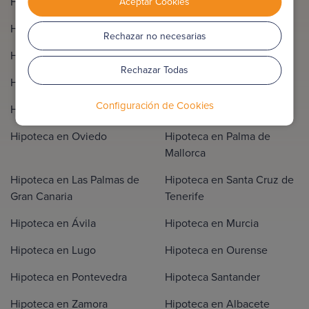
Hipoteca en Jaén
Hipoteca en Tarragona
Aceptar Cookies
Hipoteca en Badajoz
Hipoteca en Cáceres
Rechazar no necesarias
Hipoteca en Málaga
Hipoteca en Sevilla
Rechazar Todas
Hipoteca en Huesca
Hipoteca en Teruel
Configuración de Cookies
Hipoteca en Zaragoza
Hipoteca en A Coruña
Hipoteca en Oviedo
Hipoteca en Palma de
Mallorca
Hipoteca en Las Palmas de
Hipoteca en Santa Cruz de
Gran Canaria
Tenerife
Hipoteca en Ávila
Hipoteca en Murcia
Hipoteca en Lugo
Hipoteca en Ourense
Hipoteca en Pontevedra
Hipoteca Santander
Hipoteca en Zamora
Hipoteca en Albacete