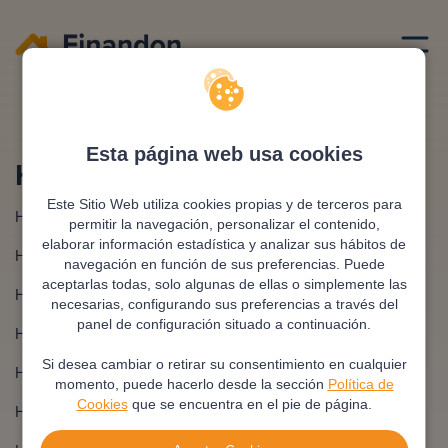
Ciudades hipotecas
Esta página web usa cookies
Hipotecas En Ciudades
Este Sitio Web utiliza cookies propias y de terceros para
Hipoteca en Almería
Hipoteca en Burgos
permitir la navegación, personalizar el contenido,
elaborar información estadística y analizar sus hábitos de
Hipoteca en León
Hipoteca en Palencia
navegación en función de sus preferencias. Puede
aceptarlas todas, solo algunas de ellas o simplemente las
Hipoteca en Salamanca
Hipoteca en Segovia
necesarias, configurando sus preferencias a través del
panel de configuración situado a continuación.
Hipoteca en Soria
Hipoteca en Valladolid
Si desea cambiar o retirar su consentimiento en cualquier
Hipoteca en Cádiz
Hipoteca en Córdoba
momento, puede hacerlo desde la sección
Política de
Cookies
que se encuentra en el pie de página.
Hipoteca en Granada
Hipoteca en Huelva