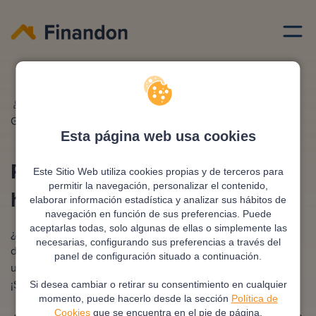
Reunificar
Deudas con hipoteca
Redactado por
Ana
Editado y revisado por
Eva
Gonzalez
Rampani
Esta página web usa cookies
Reunificar deudas con
Este Sitio Web utiliza cookies propias y de terceros para
permitir la navegación, personalizar el contenido,
hipoteca
elaborar información estadística y analizar sus hábitos de
navegación en función de sus preferencias. Puede
aceptarlas todas, solo algunas de ellas o simplemente las
¿Agobiado por múltiples pagos cada mes? Reunificar
necesarias, configurando sus preferencias a través del
deudas con hipoteca es la solución que buscas. Consigue
panel de configuración situado a continuación.
una sola cuota más baja y con mejores condiciones.
¡Simplifica tus finanzas!
Si desea cambiar o retirar su consentimiento en cualquier
momento, puede hacerlo desde la sección
Política de
Cookies
que se encuentra en el pie de página.