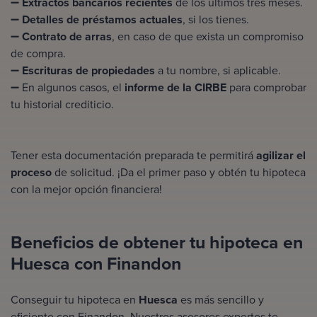
➖
Extractos bancarios recientes
de los últimos tres meses.
➖
Detalles de préstamos actuales
, si los tienes.
➖
Contrato de arras
, en caso de que exista un compromiso
de compra.
➖
Escrituras de propiedades
a tu nombre, si aplicable.
➖ En algunos casos, el
informe de la CIRBE
para comprobar
tu historial crediticio.
Tener esta documentación preparada te permitirá
agilizar el
proceso
de solicitud. ¡Da el primer paso y obtén tu hipoteca
con la mejor opción financiera!
Beneficios de obtener tu hipoteca en
Huesca con Finandon
Conseguir tu hipoteca en
Huesca
es más sencillo y
eficiente con Finandon. Nuestros
asesores expertos
te