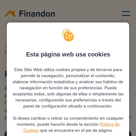
Ciudades hipotecas
Huesca
Redactado por
Ana
Editado y revisado por
Eva
Gonzalez
Rampani
Esta página web usa cookies
Hipoteca en Huesca
Este Sitio Web utiliza cookies propias y de terceros para
permitir la navegación, personalizar el contenido,
elaborar información estadística y analizar sus hábitos de
Encontrar la hipoteca adecuada en Huesca puede ser clave
navegación en función de sus preferencias. Puede
aceptarlas todas, solo algunas de ellas o simplemente las
para hacer realidad tu sueño de tener una vivienda propia.
necesarias, configurando sus preferencias a través del
Con diversas opciones disponibles, es esencial elegir la
panel de configuración situado a continuación.
que mejor se adapte a tu situación financiera. ¡Da el primer
paso hoy y consigue la financiación que mejor se ajuste a ti!
Si desea cambiar o retirar su consentimiento en cualquier
momento, puede hacerlo desde la sección
Política de
Cookies
que se encuentra en el pie de página.
¡SOLICITA TU ASESORÍA GRATUITA!