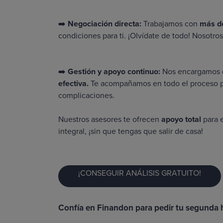
➡️
Negociación directa:
Trabajamos con
más d
condiciones para ti. ¡Olvídate de todo! Nosotr
➡️
Gestión y apoyo continuo:
Nos encargamos 
efectiva.
Te acompañamos en todo el proceso pa
complicaciones.
Nuestros asesores te ofrecen
apoyo total
para 
integral, ¡sin que tengas que salir de casa!
¡CONSEGUIR ANÁLISIS GRATUITO!
Confía en Finandon para pedir tu segunda 