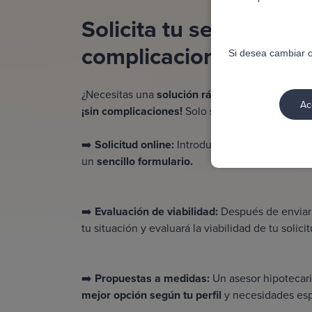
Solicita tu segunda hi
complicaciones!
Si desea cambiar o
¿Necesitas una
solución rápida para obtener l
Ac
¡sin complicaciones!
Solo sigue estos pasos:
➡️
Solicitud online:
Introduce algunos datos per
un
sencillo formulario.
➡️
Evaluación de viabilidad:
Después de enviar 
tu situación y evaluará la viabilidad de tu solici
➡️
Propuestas a medidas:
Un
asesor hipotecar
mejor opción según tu perfil
y necesidades esp