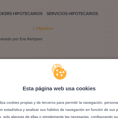
OKERS HIPOTECARIOS
SERVICIOS HIPOTECARIOS
Hipoteca
evisado por
Eva Rampani
Segunda hipoteca
 pero ya tienes una hipoteca activa? La segunda hipoteca puede 
¡Explora tus oportunidades con ayuda de brokers expertos!
Esta página web usa cookies
¡SOLICITA TU ASESORÍA GRATUITA!
iliza cookies propias y de terceros para permitir la navegación, personal
ón estadística y analizar sus hábitos de navegación en función de sus 
s, solo algunas de ellas o simplemente las necesarias, configurando su