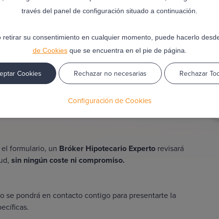
través del panel de configuración situado a continuación.
poteca ¡Rápido y sin
 retirar su consentimiento en cualquier momento, puede hacerlo desd
de Cookies
que se encuentra en el pie de página.
iquidez
? Solicita tu segunda hipoteca con Finandon,
eptar Cookies
Rechazar no necesarias
Rechazar To
Configuración de Cookies
sonales y detalles sobre la financiación que buscas en
el formulario, un
Bróker Hipotecario Experto
revisará
tud,
sin ningún coste ni compromiso.
io
se pondrá en contacto contigo para presentarte la
ecíficas.