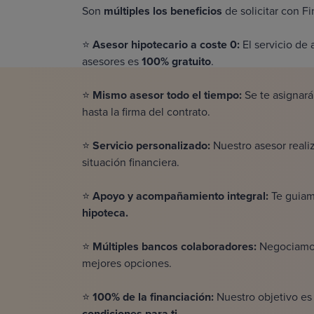
Son
múltiples los beneficios
de solicitar con F
⭐
Asesor hipotecario a coste 0:
El servicio de 
asesores es
100% gratuito
.
⭐
Mismo asesor todo el tiempo:
Se te asignar
hasta la firma del contrato.
⭐
Servicio personalizado:
Nuestro asesor reali
situación financiera.
⭐
Apoyo y acompañamiento integral:
Te guiam
hipoteca.
⭐
Múltiples bancos colaboradores:
Negociamo
mejores opciones.
⭐
100% de la financiación:
Nuestro objetivo es
condiciones para ti.