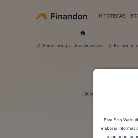
HIPOTECAS
BR
Redactado por
Ana Gonzalez
Editado y r
¿Necesitas liquidez extra,
Este Sitio Web ut
elaborar informaci
aceptarlas toda