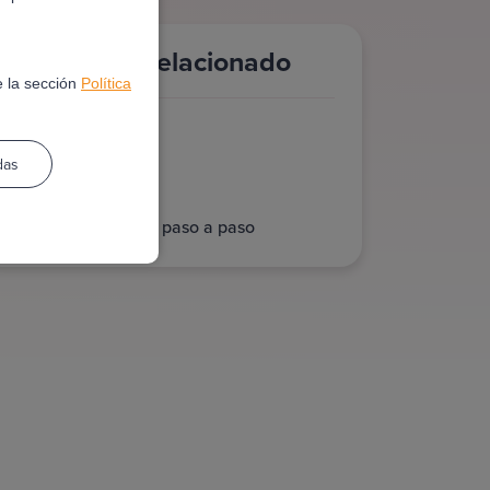
Contenido Relacionado
e la sección
Política
Hipoteca Fija
das
Hipoteca Variable
Conseguir hipoteca paso a paso