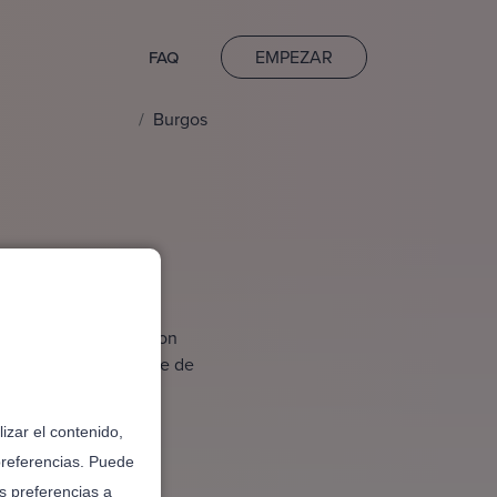
EMPEZAR
FAQ
Burgos
s sencillo y rápido con
as para ti, ¡olvídate de
n Burgos!
izar el contenido,
preferencias. Puede
s preferencias a