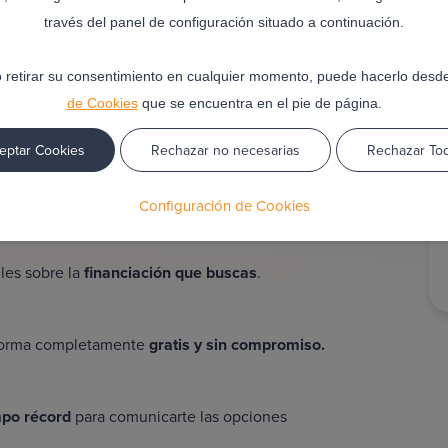
través del panel de configuración situado a continuación.
teca en Burgos ideal!
 retirar su consentimiento en cualquier momento, puede hacerlo desd
de Cookies
que se encuentra en el pie de página.
eptar Cookies
Rechazar no necesarias
Rechazar To
u medida? Con Finandon puedes explorar opciones de
in ningún tipo de compromiso. Sigue estos tres pasos:
Configuración de Cookies
les sobre la
financiación que buscas
.
 forma completamente
gratis y sin compromiso.
mpo récord
para comunicarte las opciones