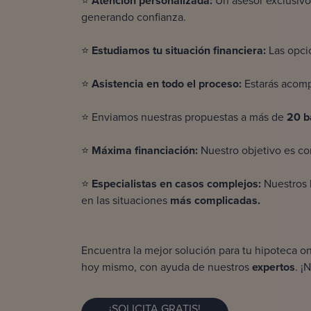
⭐
Atención personalizada:
Un asesor exclusivo
generando confianza.
⭐
Estudiamos tu
situación financiera:
Las opci
⭐
Asistencia en todo el proceso:
Estarás acomp
⭐ Enviamos nuestras propuestas a más de
20 b
⭐
Máxima financiación:
Nuestro objetivo es co
⭐
Especialistas en casos complejos:
Nuestros 
en las situaciones
más complicadas.
Encuentra la mejor solución para tu
hipoteca on
hoy mismo, con ayuda de nuestros
expertos
. ¡
¡SOLICITA GRATIS!