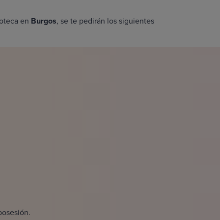
poteca en
Burgos
, se te pedirán los siguientes
posesión.