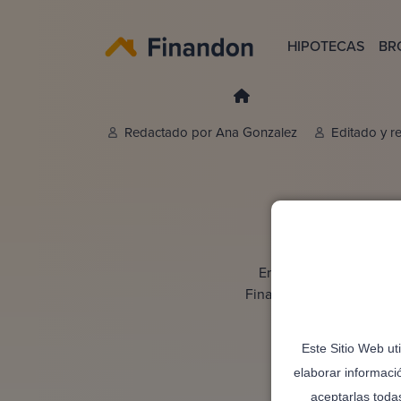
HIPOTECAS
BR
Redactado por
Ana Gonzalez
Editado y r
Encontrar una hipoteca
Finandon. Contactamos c
trámites
Este Sitio Web ut
elaborar informaci
aceptarlas toda