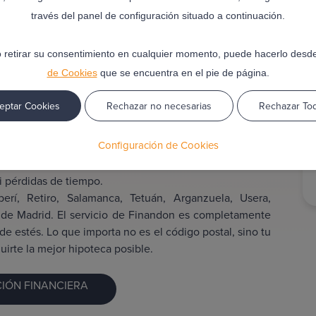
través del panel de configuración situado a continuación.
drid: consigue la mejor
 retirar su consentimiento en cualquier momento, puede hacerlo desd
de Cookies
que se encuentra en el pie de página.
eptar Cookies
Rechazar no necesarias
Rechazar To
te realmente a tus necesidades puede ser una odisea.
es poco claras y papeleo interminable, no estás solo.
Configuración de Cookies
derna, segura y personalizada: contratar un broker
os años ayudando a personas como tú a conseguir la
i pérdidas de tiempo.
rí, Retiro, Salamanca, Tetuán, Arganzuela, Usera,
o de Madrid. El servicio de Finandon es completamente
e estés. Lo que importa no es el código postal, sino tu
uirte la mejor hipoteca posible.
IÓN FINANCIERA