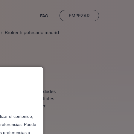
EMPEZAR
FAQ
Broker hipotecario madrid
rid
iente y distintas entidades
iencia y acceso a múltiples
o. Contratar un broker
pra de vivienda.
izar el contenido,
preferencias. Puede
s preferencias a