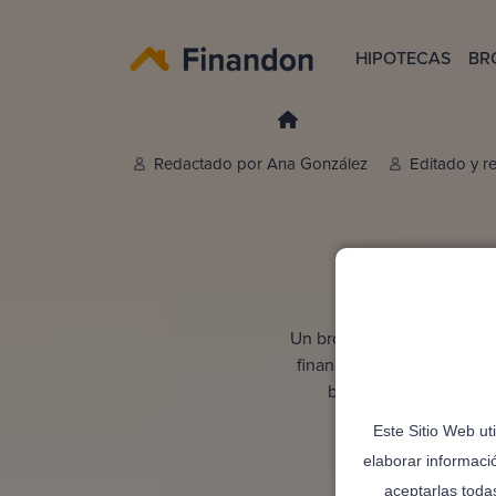
HIPOTECAS
BR
Redactado por
Ana González
Editado y r
Br
Un broker hipotecario en M
financieras para encontrar
bancos, puede negocia
hipotecario per
Este Sitio Web ut
elaborar informaci
aceptarlas toda