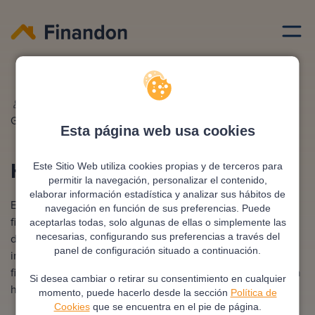
Ciudades hipotecas
Malaga
Redactado por
Ana
Editado y revisado por
Eva
Gonzalez
Rampani
Esta página web usa cookies
Hipoteca en Málaga
Este Sitio Web utiliza cookies propias y de terceros para
permitir la navegación, personalizar el contenido,
elaborar información estadística y analizar sus hábitos de
Encontrar la hipoteca adecuada en Málaga es clave para
navegación en función de sus preferencias. Puede
financiar tu vivienda en una de las ciudades más dinámicas
aceptarlas todas, solo algunas de ellas o simplemente las
de Andalucía. Con diversas opciones disponibles, es
necesarias, configurando sus preferencias a través del
panel de configuración situado a continuación.
importante elegir la que mejor se ajuste a tus necesidades
financieras. ¡Comienza hoy mismo tu proceso y consigue la
Si desea cambiar o retirar su consentimiento en cualquier
hipoteca que se adapta a ti!
momento, puede hacerlo desde la sección
Política de
Cookies
que se encuentra en el pie de página.