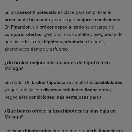
Sí, un
asesor hipotecario
es clave para simplificar el
proceso de búsqueda
y conseguir
mejores condiciones
.
En
Finandon
, un
bróker especializado
se encarga de
comparar ofertas
, gestionar cada detalle y asegurarse de
que accedas a una
hipoteca adaptada
a tu perfil,
ahorrándote tiempo y esfuerzo.
¿Un bróker mejora mis opciones de hipoteca en
Málaga?
Sin duda. Un
bróker hipotecario
amplía tus
posibilidades
,
ya que trabaja con
diversas entidades financieras
y
negocia las
condiciones más ventajosas
para ti.
¿Qué banco ofrece la tasa hipotecaria más baja en
Málaga?
Las
tasas hipotecarias
dependen de tu
perfil financiero
y