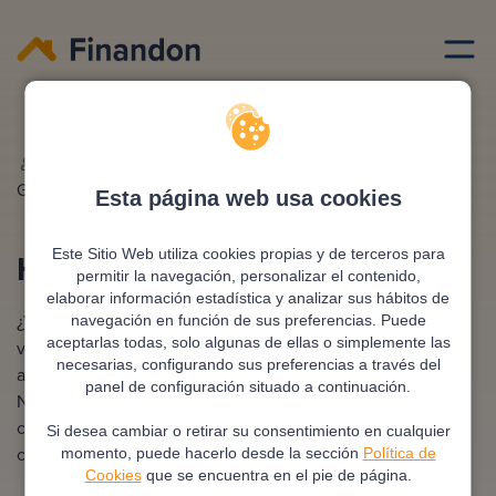
Ciudades hipotecas
Soria
Redactado por
Ana
Editado y revisado por
Eva
Gonzalez
Rampani
Esta página web usa cookies
Hipoteca en Soria
Este Sitio Web utiliza cookies propias y de terceros para
permitir la navegación, personalizar el contenido,
elaborar información estadística y analizar sus hábitos de
¿Vives en Soria y te estás planteando hipotecar una
navegación en función de sus preferencias. Puede
aceptarlas todas, solo algunas de ellas o simplemente las
vivienda? Con Finandon podrás conseguir una hipoteca
necesarias, configurando sus preferencias a través del
adaptada y ser asesorado a lo largo de todo el proceso.
panel de configuración situado a continuación.
Nuestros brókeres especializados analizarán tus datos y
colaborarán con varios bancos para ofrecerte las mejores
Si desea cambiar o retirar su consentimiento en cualquier
condiciones y beneficios.
momento, puede hacerlo desde la sección
Política de
Cookies
que se encuentra en el pie de página.