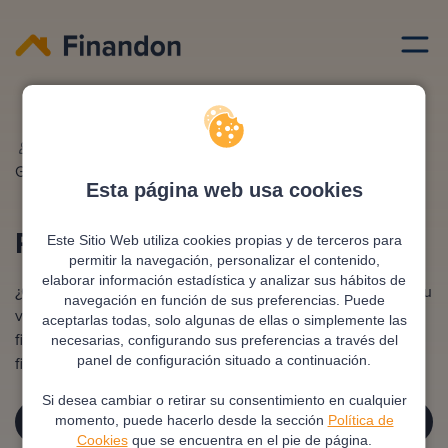
Hipoteca
Rehipotecar vivienda
Redactado por
Ana
Editado y revisado por
Eva
Gonzalez
Rampani
Esta página web usa cookies
Rehipotecar vivienda
Este Sitio Web utiliza cookies propias y de terceros para
permitir la navegación, personalizar el contenido,
elaborar información estadística y analizar sus hábitos de
¿Quieres aprovechar el potencial de tu casa? Rehipotecar tu
navegación en función de sus preferencias. Puede
vivienda puede ser la clave para alcanzar tus metas
aceptarlas todas, solo algunas de ellas o simplemente las
financieras. ¡Convierte tu hipoteca en una estrategia
necesarias, configurando sus preferencias a través del
financiera!
panel de configuración situado a continuación.
Si desea cambiar o retirar su consentimiento en cualquier
¡SOLICITA TU ASESORÍA GRATUITA!
momento, puede hacerlo desde la sección
Política de
Cookies
que se encuentra en el pie de página.