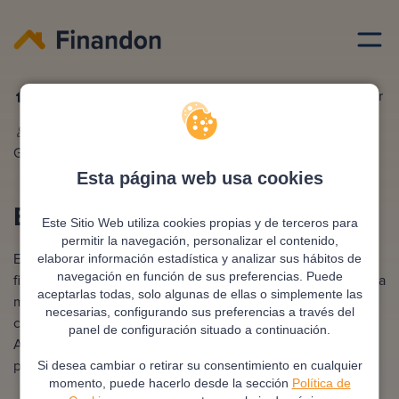
Ciudades hipotecas
Broker hipotecario santander
Redactado por
Ana
Editado y revisado por
Eva
González
Rampani
Esta página web usa cookies
Broker Hipotecario Santander
Este Sitio Web utiliza cookies propias y de terceros para
permitir la navegación, personalizar el contenido,
En Santander, un bróker hipotecario evalúa tu situación
elaborar información estadística y analizar sus hábitos de
navegación en función de sus preferencias. Puede
financiera y examina distintas ofertas bancarias para hallar la
aceptarlas todas, solo algunas de ellas o simplemente las
más conveniente. Se responsabiliza de negociar
necesarias, configurando sus preferencias a través del
condiciones óptimas y de reducir al mínimo los costes.
panel de configuración situado a continuación.
Asimismo, te acompaña durante todo el proceso,
procurando que sea eficiente y sin complicaciones.
Si desea cambiar o retirar su consentimiento en cualquier
momento, puede hacerlo desde la sección
Política de