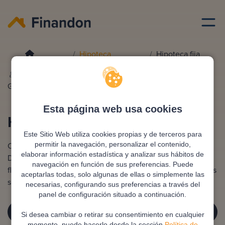
Hipoteca
Hipoteca fija
Redactado por
Ana
Editado y revisado por
Eva
Gonzalez
Rampani
Esta página web usa cookies
Hipoteca Fija
Este Sitio Web utiliza cookies propias y de terceros para
Consigue tu tranquilidad financiera con una hipoteca fija.
permitir la navegación, personalizar el contenido,
elaborar información estadística y analizar sus hábitos de
Disfruta de una cuota mensual predecible sin importar las
navegación en función de sus preferencias. Puede
fluctuaciones del mercado. ¡Empieza ahora y olvídate de las
aceptarlas todas, solo algunas de ellas o simplemente las
sorpresas!
necesarias, configurando sus preferencias a través del
panel de configuración situado a continuación.
¡SOLICITA TU ASESORÍA GRATUITA!
Si desea cambiar o retirar su consentimiento en cualquier
momento, puede hacerlo desde la sección
Política de