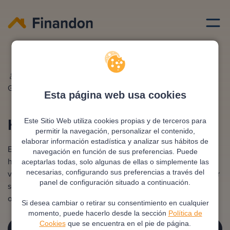
Ciudades hipotecas
Cadiz
Redactado por
Ana
Editado y revisado por
Eva
Gonzalez
Rampani
Esta página web usa cookies
Hipoteca en Cádiz
Este Sitio Web utiliza cookies propias y de terceros para
permitir la navegación, personalizar el contenido,
elaborar información estadística y analizar sus hábitos de
Encontrar la hipoteca adecuada en Cádiz es clave para
navegación en función de sus preferencias. Puede
hacer realidad tu sueño de tener una vivienda propia. Con
aceptarlas todas, solo algunas de ellas o simplemente las
varias opciones disponibles, es esencial elegir la que mejor
necesarias, configurando sus preferencias a través del
panel de configuración situado a continuación.
se adapte a tus necesidades y posibilidades. ¡Descubre tus
opciones de financiación!
Si desea cambiar o retirar su consentimiento en cualquier
momento, puede hacerlo desde la sección
Política de
Cookies
que se encuentra en el pie de página.
¡SOLICITA TU ASESORÍA GRATUITA!