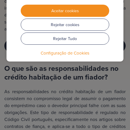
devedor, o fiador será legalmente obrigado a pagar a dívida
incluindo capital, juros e eventuais penalizações. Esta figura
Aceitar cookies
é frequentemente exigida pelos bancos como forma de
segurança adicional, sobretudo quando o mutuário não
Rejeitar cookies
apresenta garantias financeiras suficientes.
Rejeitar Tudo
SOLICITE MAIS INFORMAÇÃO
Configuração de Cookies
O que são as responsabilidades no
crédito habitação de um fiador?
As responsabilidades no crédito habitação de um fiador
consistem no compromisso legal de assumir o pagamento
do empréstimo caso o devedor principal falhe com as suas
obrigações. Este tipo de responsabilidade é regulado no
Código Civil português, especificamente nos artigos sobre
contratos de fiança, e aplica-se a todo o tipo de créditos