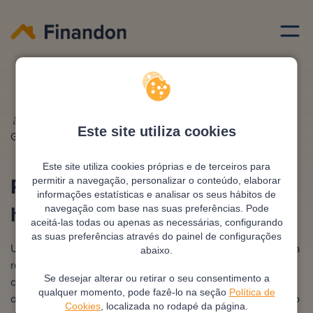
Credito habitacao
Responsabilidade credito habitacao de um fiador
Escrito por
Ana
Editado e revisto por
Eva
Este site utiliza cookies
Gonzalez
Rampani
Este site utiliza cookies próprias e de terceiros para
Responsabilidades crédito
permitir a navegação, personalizar o conteúdo, elaborar
informações estatísticas e analisar os seus hábitos de
habitação de um fiador
navegação com base nas suas preferências. Pode
aceitá-las todas ou apenas as necessárias, configurando
as suas preferências através do painel de configurações
Um fiador no crédito habitação é uma pessoa que assume a
abaixo.
responsabilidade de garantir o pagamento do empréstimo
Se desejar alterar ou retirar o seu consentimento a
caso o titular do crédito não consiga cumprir com as suas
qualquer momento, pode fazê-lo na seção
Política de
obrigações. Ou seja, se houver incumprimento por parte do
Cookies
, localizada no rodapé da página.