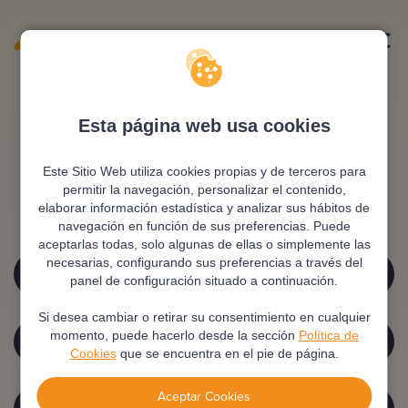
Esta página web usa cookies
Home.not_found.title
Este Sitio Web utiliza cookies propias y de terceros para
permitir la navegación, personalizar el contenido,
elaborar información estadística y analizar sus hábitos de
Home.not_found.desc
navegación en función de sus preferencias. Puede
aceptarlas todas, solo algunas de ellas o simplemente las
HOME.NOT_FOUND.BTTN1
necesarias, configurando sus preferencias a través del
panel de configuración situado a continuación.
Si desea cambiar o retirar su consentimiento en cualquier
HOME.NOT_FOUND.BTTN2
momento, puede hacerlo desde la sección
Política de
Cookies
que se encuentra en el pie de página.
Aceptar Cookies
HOME.NOT_FOUND.BTTN3