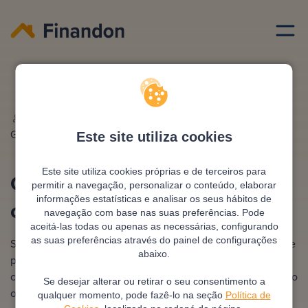
Credito habitacao
Como calcular prestacao credito habitacao
Escrito por
Ana
Editado e revisto por
António
Gonzalez
Pimentel
Este site utiliza cookies
Este site utiliza cookies próprias e de terceiros para
Como calcular prestação
permitir a navegação, personalizar o conteúdo, elaborar
informações estatísticas e analisar os seus hábitos de
crédito habitação
navegação com base nas suas preferências. Pode
aceitá-las todas ou apenas as necessárias, configurando
as suas preferências através do painel de configurações
Saber como calcular prestação crédito habitação permite-te
abaixo.
planear melhor o teu orçamento e evitar surpresas. Ao
compreenderes os fatores que compõem a prestação, como
Se desejar alterar ou retirar o seu consentimento a
o montante do empréstimo, o prazo e a taxa de juro,
qualquer momento, pode fazê-lo na seção
Política de