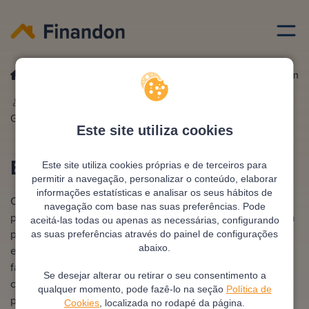
Emprestimo habitacao
Emprestimo habitacao jovem
Escrito por
Ana
Editado e revisto por
António
González
Pimentel
Este site utiliza cookies
Empréstimo habitação jovem
Este site utiliza cookies próprias e de terceiros para
permitir a navegação, personalizar o conteúdo, elaborar
informações estatísticas e analisar os seus hábitos de
O empréstimo habitação jovem é uma solução pensada
navegação com base nas suas preferências. Pode
para quem tem até 35 anos e procura financiar a compra da
aceitá-las todas ou apenas as necessárias, configurando
primeira casa. Alguns bancos oferecem condições
as suas preferências através do painel de configurações
abaixo.
especiais, como spreads reduzidos ou prazos mais longos,
facilitando o acesso à habitação própria. É importante
Se desejar alterar ou retirar o seu consentimento a
comparar propostas e entender os benefícios disponíveis
qualquer momento, pode fazê-lo na seção
Política de
para jovens compradores.
Cookies
, localizada no rodapé da página.