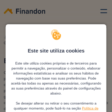
Emprestimo habitacao
Emprestimo a habitacao
Escrito por
Ana
Editado e revisto por
António
González
Pimentel
Este site utiliza cookies
Empréstimo à habitação
Este site utiliza cookies próprias e de terceiros para
permitir a navegação, personalizar o conteúdo, elaborar
O empréstimo à habitação é um financiamento concedido
informações estatísticas e analisar os seus hábitos de
por bancos ou entidades financeiras para a compra,
navegação com base nas suas preferências. Pode
aceitá-las todas ou apenas as necessárias, configurando
construção ou remodelação de casa própria. Envolve o
as suas preferências através do painel de configurações
pagamento mensal de prestações com juros, normalmente
abaixo.
garantido por hipoteca sobre o imóvel. Escolher a proposta
certa pode representar uma poupança significativa ao longo
Se desejar alterar ou retirar o seu consentimento a
dos anos.
qualquer momento, pode fazê-lo na seção
Política de