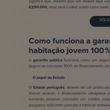
significa que, mesmo que um imóvel seja co
€290.000,
esse será o valor usado como base p
SOLI
Como funciona a garan
habitação jovem 100 
A
garantia pública
funciona como um seguro 
seguro ao conceder 100% do financiamento sem
O papel do Estado
O
Estado português
, através de um protocolo
imóvel quando o financiamento ultrapassa o
tornando possível conceder um crédito mais
poupança suficiente para dar a habitual entrad