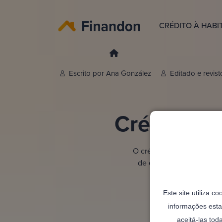
CRÉDITO À HABI
Escrito por
Ana González
Editado e revis
Crédito ha
O crédito habitação jove
de entrada inicial, ide
Este site utiliza c
informações esta
aceitá-las tod