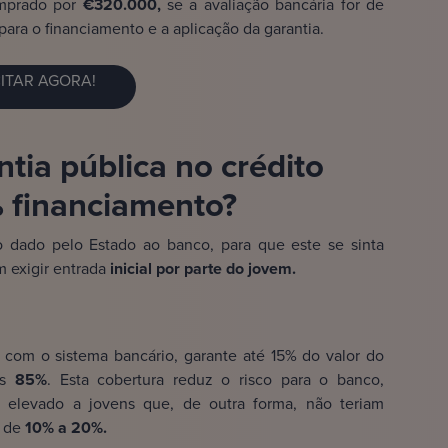
mprado por
€320.000,
se a avaliação bancária for de
ara o financiamento e a aplicação da garantia.
CITAR AGORA!
tia pública no crédito
% financiamento?
dado pelo Estado ao banco, para que este se sinta
 exigir entrada
inicial por parte do jovem.
 com o sistema bancário, garante até 15% do valor do
s
85%
. Esta cobertura reduz o risco para o banco,
 elevado a jovens que, de outra forma, não teriam
a de
10% a 20%.