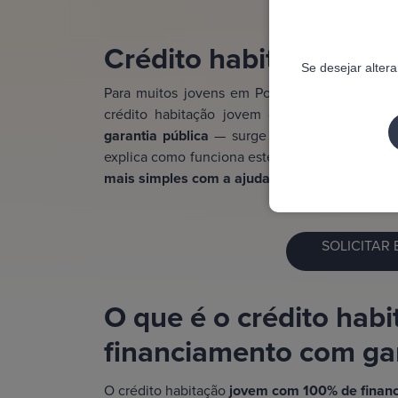
Crédito habitação jov
Se desejar alter
Para muitos jovens em Portugal,
comprar ca
crédito habitação jovem com 100% de fina
garantia pública
— surge como uma solução rea
explica como funciona este tipo de crédito, q
mais simples com a ajuda da Finandon.
SOLICITAR
O que é o crédito hab
financiamento com gar
O crédito habitação
jovem com 100% de finan