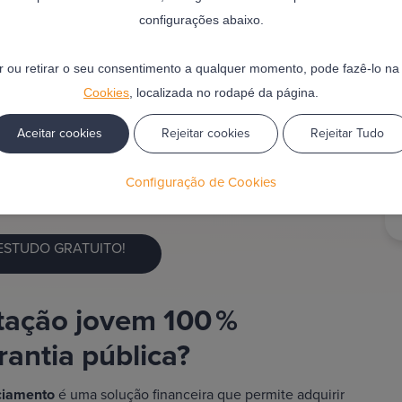
configurações abaixo.
em 100 financiamento
ar ou retirar o seu consentimento a qualquer momento, pode fazê-lo n
sa é um sonho adiado
pela falta de entrada inicial. O
Cookies
, localizada no rodapé da página.
nciamento — agora com apoio do Estado através da
Aceitar cookies
Rejeitar cookies
Rejeitar Tudo
lista para tornar esse objetivo possível. Este artigo
uem pode beneficiar e como o
processo pode ser ainda
Configuração de Cookies
 ESTUDO GRATUITO!
itação jovem 100 %
antia pública?
ciamento
é uma solução financeira que permite adquirir