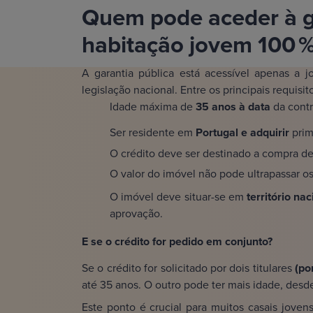
Quem pode aceder à ga
habitação jovem 100 
A garantia pública está acessível apenas a
legislação nacional. Entre os principais requisit
Idade máxima de
35 anos à data
da contr
Ser residente em
Portugal e adquirir
prim
O crédito deve ser destinado a compra d
O valor do imóvel não pode ultrapassar os 
O imóvel deve situar-se em
território na
aprovação.
E se o crédito for pedido em conjunto?
Se o crédito for solicitado por dois titulares
(po
até 35 anos. O outro pode ter mais idade, des
Este ponto é crucial para muitos casais jov