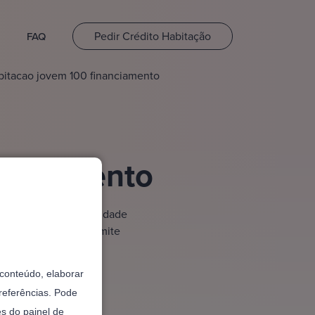
Pedir Crédito Habitação
FAQ
bitacao jovem 100 financiamento
nanciamento
a de casa sem necessidade
 Esta modalidade permite
o conteúdo, elaborar
referências. Pode
és do painel de