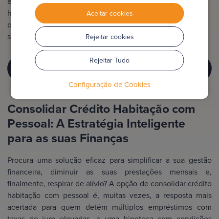
empréstimo, que agora está totalmente garantido pela
hipoteca. É uma estratégia usada para obter folga
Aceitar cookies
orçamental, mas que implica um custo total de juros
superior devido ao longo prazo de pagamento.
Rejeitar cookies
Rejeitar Tudo
CONSOLIDAR CRÉDITO HABITAÇÃO COM
PESSOAL?
Configuração de Cookies
Consolidar Crédito Habitação com
Pessoal: A Estratégia Inteligente
para as suas Finanças
Procura uma solução eficaz para simplificar a sua gestão
financeira, diminuir as suas prestações mensais e,
finalmente, respirar de alívio? A opção de consolidar crédito
habitação com pessoal é, muitas vezes, a resposta mais
acertada para quem detém múltiplos empréstimos com
taxas de juro elevadas, e uma hipoteca com condições