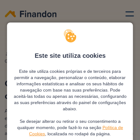
Credito habitacao
Consolidar credito habitacao com pessoal
Escrito por
Ana
Editado e revisto por
António
Este site utiliza cookies
Gonzalez
Pimentel
Este site utiliza cookies próprias e de terceiros para
permitir a navegação, personalizar o conteúdo, elaborar
Consolidar crédito habitação
informações estatísticas e analisar os seus hábitos de
navegação com base nas suas preferências. Pode
com pessoal
aceitá-las todas ou apenas as necessárias, configurando
as suas preferências através do painel de configurações
abaixo.
A ação de juntar o seu financiamento da casa com os
empréstimos pessoais pendentes é o que esta expressão
Se desejar alterar ou retirar o seu consentimento a
descreve. O objetivo é diminuir os seus encargos mensais
qualquer momento, pode fazê-lo na seção
Política de
através da renegociação e do alargamento do prazo do seu
Cookies
, localizada no rodapé da página.