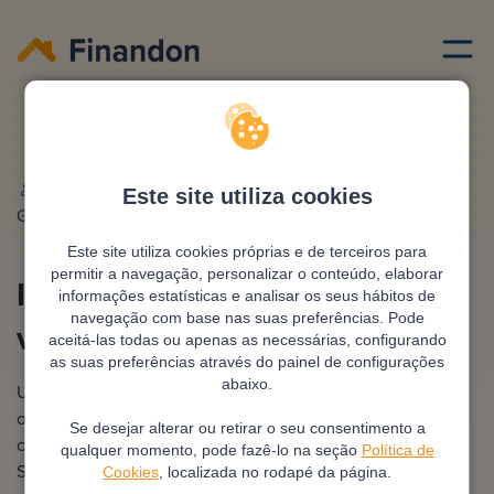
Intermediarios de credito
Intermediario de credito nao vinculado
Escrito por
Ana
Editado e revisto por
António
Este site utiliza cookies
González
Pimentel
Este site utiliza cookies próprias e de terceiros para
permitir a navegação, personalizar o conteúdo, elaborar
Intermediário de crédito não
informações estatísticas e analisar os seus hábitos de
navegação com base nas suas preferências. Pode
vinculado
aceitá-las todas ou apenas as necessárias, configurando
as suas preferências através do painel de configurações
abaixo.
Um intermediário de crédito não vinculado é uma entidade
ou pessoa que atua de forma independente, sem ligação
Se desejar alterar ou retirar o seu consentimento a
contratual exclusiva com nenhuma instituição financeira.
qualquer momento, pode fazê-lo na seção
Política de
Seu papel é apresentar propostas de crédito de diferentes
Cookies
, localizada no rodapé da página.