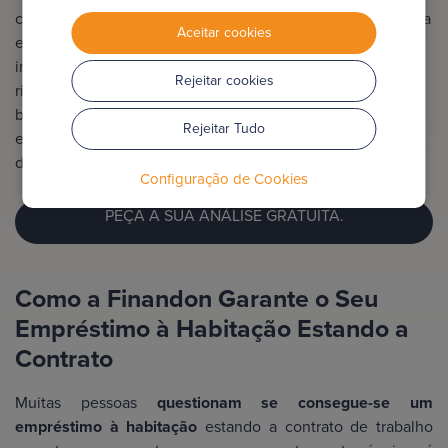
consideravelmente mais difícil, pois os bancos privilegiam a
Aceitar cookies
estabilidade de um vínculo laboral permanente. A
instituição financeira fará uma avaliação de risco mais
Rejeitar cookies
rigorosa, exigindo por vezes um LTV (loan-to-value) mais
baixo ou a apresentação de garantias adicionais. A taxa de
Rejeitar Tudo
esforço e o histórico profissional são analisados com maior
detalhe.
Configuração de Cookies
PEÇA A SUA ANÁLISE GRATUITA.
Como a Finandon Garante o Seu
Empréstimo à Habitação Estando a
Contrato
Muitas pessoas
questionam se consegue-se um
empréstimo à habitação
estando a contrato de trabalho