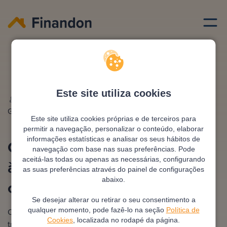
Emprestimo habitacao
Consegue se um emprestimo a habitacao estando a
contrato
Este site utiliza cookies
Escrito por
Ana
Editado e revisto por
António
Gonzalez
Pimentel
Este site utiliza cookies próprias e de terceiros para
permitir a navegação, personalizar o conteúdo, elaborar
informações estatísticas e analisar os seus hábitos de
Consegue se um empréstimo
navegação com base nas suas preferências. Pode
aceitá-las todas ou apenas as necessárias, configurando
à habitação estando a
as suas preferências através do painel de configurações
abaixo.
contrato
Se desejar alterar ou retirar o seu consentimento a
qualquer momento, pode fazê-lo na seção
Política de
Obter um empréstimo à habitação com um contrato de
Cookies
, localizada no rodapé da página.
trabalho a prazo não é impossível, mas é