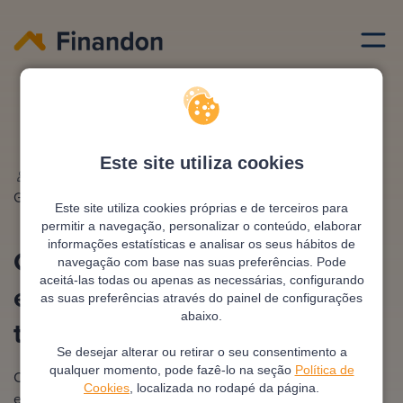
Emprestimo habitacao
Como conseguir um emprestimo habitacao com taxa de
esforco alto
Este site utiliza cookies
Escrito por
Ana
Editado e revisto por
António
Gonzalez
Pimentel
Este site utiliza cookies próprias e de terceiros para
permitir a navegação, personalizar o conteúdo, elaborar
informações estatísticas e analisar os seus hábitos de
Como conseguir um
navegação com base nas suas preferências. Pode
aceitá-las todas ou apenas as necessárias, configurando
empréstimo habitação com
as suas preferências através do painel de configurações
abaixo.
taxa de esforço alto?
Se desejar alterar ou retirar o seu consentimento a
qualquer momento, pode fazê-lo na seção
Política de
Conseguir um crédito habitação com uma taxa de esforço
Cookies
, localizada no rodapé da página.
elevada é desafiador, pois os bancos geralmente preferem