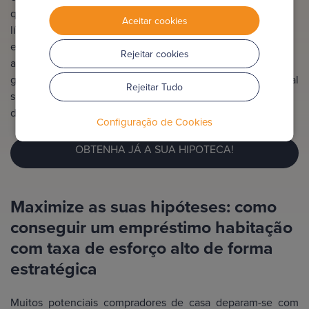
que não ultrapasse os 35% a 40% do rendimento mensal
Aceitar cookies
líquido. As estratégias passam por reduzir encargos
existentes (consolidar dívidas, renegociar créditos),
Rejeitar cookies
aumentar os rendimentos comprovados ou apresentar
garantias adicionais como um fiador ou poupanças. É crucial
Rejeitar Tudo
simular cenários e, se possível, recorrer a um intermediário
de crédito especializado.
Configuração de Cookies
OBTENHA JÁ A SUA HIPOTECA!
Maximize as suas hipóteses: como
conseguir um empréstimo habitação
com taxa de esforço alto de forma
estratégica
Muitos potenciais compradores de casa deparam-se com