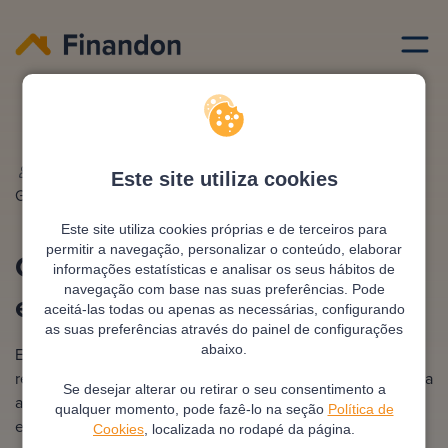
Emprestimo habitacao
Calculadora amortizacao emprestimo habitacao
Escrito por
Ana
Editado e revisto por
António
Este site utiliza cookies
Gonzalez
Pimentel
Este site utiliza cookies próprias e de terceiros para
permitir a navegação, personalizar o conteúdo, elaborar
Calculadora amortização
informações estatísticas e analisar os seus hábitos de
navegação com base nas suas preferências. Pode
empréstimo habitação
aceitá-las todas ou apenas as necessárias, configurando
as suas preferências através do painel de configurações
abaixo.
Esta ferramenta online é utilizada para projetar os
resultados de fazer um pagamento extra no seu crédito para
Se desejar alterar ou retirar o seu consentimento a
a compra de casa, permitindo ver quanto dinheiro poupará
qualquer momento, pode fazê-lo na seção
Política de
em juros ao longo do tempo. O simulador ajuda a entender
Cookies
, localizada no rodapé da página.