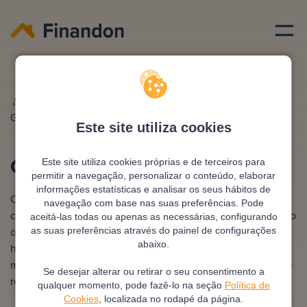
Credito imobiliario
Creditos imobiliarios
Escrito por
Ana
Editado e revisto por
António
González
Pimentel
Este site utiliza cookies
Créditos imobiliários
Este site utiliza cookies próprias e de terceiros para
permitir a navegação, personalizar o conteúdo, elaborar
informações estatísticas e analisar os seus hábitos de
Os créditos imobiliários servem para financiar a aquisição,
navegação com base nas suas preferências. Pode
construção ou reabilitação de imóveis, seja para uso próprio
aceitá-las todas ou apenas as necessárias, configurando
ou empresarial. Geralmente, contam com uma garantia
as suas preferências através do painel de configurações
abaixo.
hipotecária e são amortizados através de prestações
mensais. Optar por uma solução ajustada ao teu perfil pode
Se desejar alterar ou retirar o seu consentimento a
reduzir significativamente o custo do financiamento.
qualquer momento, pode fazê-lo na seção
Política de
Cookies
, localizada no rodapé da página.