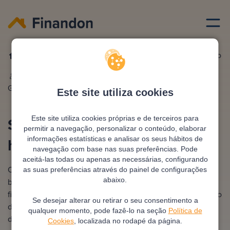
Credito habitacao
Simulacao do credito habitacao
Escrito por
Ana
Editado e revisto por
António
Gonzalez
Pimentel
Este site utiliza cookies
Simulação do crédito
Este site utiliza cookies próprias e de terceiros para
permitir a navegação, personalizar o conteúdo, elaborar
habitação
informações estatísticas e analisar os seus hábitos de
navegação com base nas suas preferências. Pode
aceitá-las todas ou apenas as necessárias, configurando
O termo refere-se à utilização de um simulador online ou
as suas preferências através do painel de configurações
abaixo.
bancário para determinar quanto custará o seu
financiamento imobiliário ao longo do tempo. Este exercício
Se desejar alterar ou retirar o seu consentimento a
de cálculo visa estimar a sua prestação mensal e o impacto
qualquer momento, pode fazê-lo na seção
Política de
dos juros, com base no capital pretendido, na duração do
Cookies
, localizada no rodapé da página.