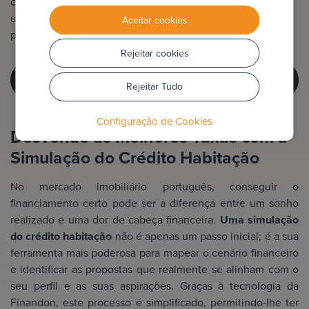
contrato e na taxa de juro aplicada. A simulação oferece
uma perspetiva inicial para comparar propostas e iniciar o
Aceitar cookies
processo de contratação.
Rejeitar cookies
FAÇA A SUA SIMULAÇÃO DO CRÉDITO
Rejeitar Tudo
HABITAÇÃO AGORA!
Configuração de Cookies
Desvende as Melhores Taxas com a
Simulação do Crédito Habitação
No mercado imobiliário português, conseguir o
financiamento certo pode ser a diferença entre um sonho
realizado e uma dor de cabeça financeira.
Uma simulação
do crédito habitação
não é apenas um passo inicial; é a sua
ferramenta mais poderosa para mapear o cenário financeiro
e identificar as propostas que realmente se alinham com o
seu perfil e as suas aspirações. Graças à tecnologia da
Finandon, este processo é simplificado, permitindo-lhe ter