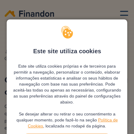
Credito habitacao
Quanto cobra banco pelo meu credito habitacao
Este site utiliza cookies
Escrito por
Ana
Editado e revisto por
António
Gonzalez
Pimentel
Este site utiliza cookies próprias e de terceiros para
permitir a navegação, personalizar o conteúdo, elaborar
Quanto cobra banco pelo meu
informações estatísticas e analisar os seus hábitos de
navegação com base nas suas preferências. Pode
crédito habitação?
aceitá-las todas ou apenas as necessárias, configurando
as suas preferências através do painel de configurações
abaixo.
Quando estás a contratar um crédito habitação, saber
quanto cobra banco pelo meu crédito habitação é crucial
Se desejar alterar ou retirar o seu consentimento a
para evitar surpresas e garantir que o financiamento se
qualquer momento, pode fazê-lo na seção
Política de
Cookies
, localizada no rodapé da página.
encaixa no teu orçamento familiar. Em Portugal, além da