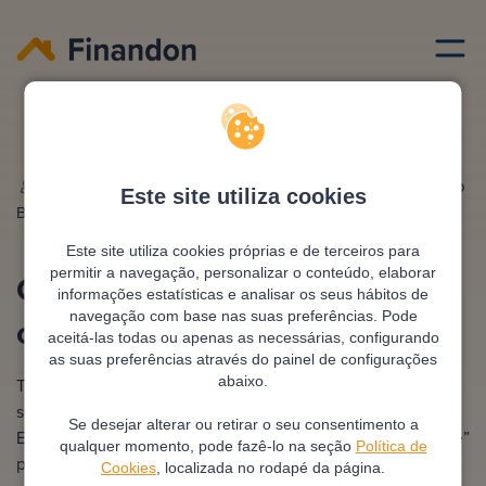
Credito habitacao
Quando posso transferir credito habitacao
Escrito por
Lidia Gimeno
Editado e revisto por
António
Este site utiliza cookies
Borrás
Pimentel
Este site utiliza cookies próprias e de terceiros para
permitir a navegação, personalizar o conteúdo, elaborar
Quando posso transferir
informações estatísticas e analisar os seus hábitos de
navegação com base nas suas preferências. Pode
crédito habitação
aceitá-las todas ou apenas as necessárias, configurando
as suas preferências através do painel de configurações
abaixo.
Transferir o crédito habitação no momento certo pode
significar poupar milhares de euros ao longo do contrato.
Se desejar alterar ou retirar o seu consentimento a
Em Portugal, esta operação conhecida como “portabilidade”
qualquer momento, pode fazê-lo na seção
Política de
permite mudar de banco para obter melhores condições
Cookies
, localizada no rodapé da página.