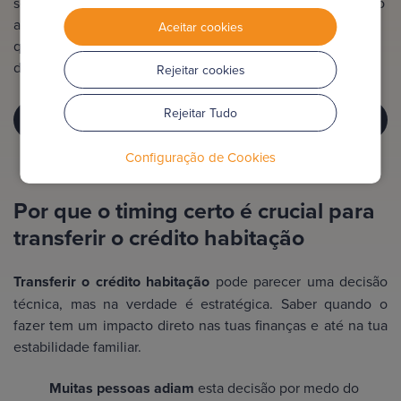
sem perder direitos. Na Finandon analisamos o teu contrato
atual, comparamos ofertas e dizemos-te com clareza
Aceitar cookies
quando é a altura certa para transferir, de forma 100%
digital, sem complicações e com total transparência.
Rejeitar cookies
Rejeitar Tudo
TRANSFERIR CRÉDITO JÁ
Configuração de Cookies
Por que o timing certo é crucial para
transferir o crédito habitação
Transferir o crédito habitação
pode parecer uma decisão
técnica, mas na verdade é estratégica. Saber quando o
fazer tem um impacto direto nas tuas finanças e até na tua
estabilidade familiar.
Muitas pessoas adiam
esta decisão por medo do