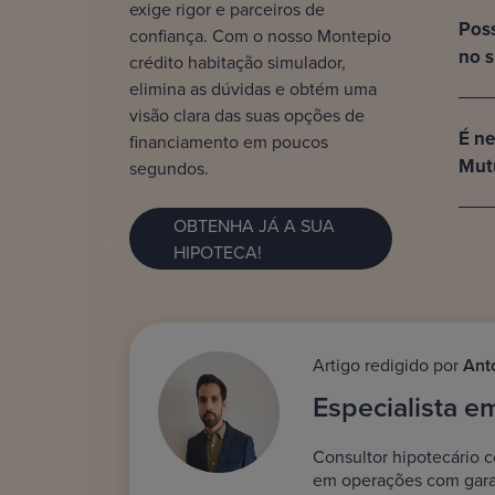
exige rigor e parceiros de
Poss
confiança. Com o nosso Montepio
no s
crédito habitação simulador,
elimina as dúvidas e obtém uma
visão clara das suas opções de
É ne
financiamento em poucos
Mutu
segundos.
OBTENHA JÁ A SUA
HIPOTECA!
Artigo redigido por
Ant
Especialista e
Consultor hipotecário c
em operações com garant