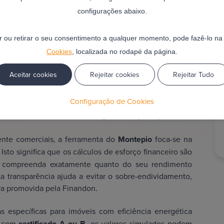
configurações abaixo.
as das soluções
ar ou retirar o seu consentimento a qualquer momento, pode fazê-lo n
Cookies
, localizada no rodapé da página.
Aceitar cookies
Rejeitar cookies
Rejeitar Tudo
r
permite aceder a um modelo de banca com raízes na
nte em condições de spread mais estáveis e benefícios
Configuração de Cookies
 o utilizador percebe que a flexibilidade na subscrição
ativamente o
custo total do empréstimo (MTIC
).
te comerciais, a ferramenta do
Montepio
foca-se na
. Isto significa que os cálculos de esforço financeiro são
e compreenda exatamente quanto do seu rendimento
sta transparência ajuda a evitar o sobre-endividamento,
ira promovida pela Finandon.
 específicas para imóveis com eficiência energética
a com
certificado A ou B
, os valores simulados podem