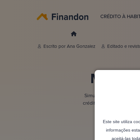
CRÉDITO À HABI
Escrito por
Ana Gonzalez
Editado e revis
Montepi
Simule o seu crédito hab
crédito habitação simulado
Este site utiliza c
informações esta
aceitá-las tod