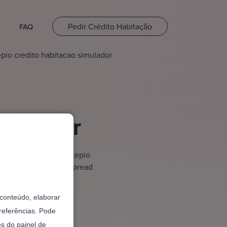
Pedir Crédito Habitação
FAQ
pio credito habitacao simulador
imulador
 escuro. O nosso Montepio
er o impacto real do Spread
o conteúdo, elaborar
referências. Pode
és do painel de