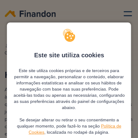
Credito habitacao
Habitacao jovem lisboa
Escrito por
Ana
Editado e revisto por
António
Gonzalez
Pimentel
Este site utiliza cookies
Este site utiliza cookies próprias e de terceiros para
Habitação Jovem Lisboa
permitir a navegação, personalizar o conteúdo, elaborar
informações estatísticas e analisar os seus hábitos de
A habitação jovem em Lisboa é particularmente vulnerável
navegação com base nas suas preferências. Pode
aceitá-las todas ou apenas as necessárias, configurando
à atual crise imobiliária, enfrentando rendas elevadíssimas
as suas preferências através do painel de configurações
que consomem grande parte dos seus rendimentos. Muitos
abaixo.
jovens adiam a emancipação ou permanecem na casa dos
pais devido à dificuldade em encontrar alojamento a preços
Se desejar alterar ou retirar o seu consentimento a
compatíveis. Esta situação exige políticas de apoio
qualquer momento, pode fazê-lo na seção
Política de
Cookies
, localizada no rodapé da página.
específicas para garantir o futuro e a fixação desta faixa