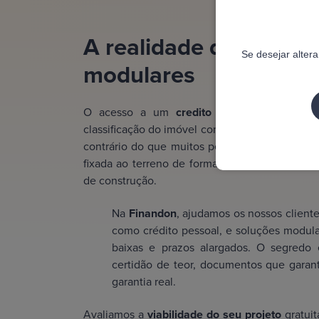
A realidade do financ
Se desejar alter
modulares
O acesso a um
credito casa pre fabricad
classificação do imóvel como bem imóvel e da 
contrário do que muitos pensam, para o banco
fixada ao terreno de forma permanente (com 
de construção.
Na
Finandon
, ajudamos os nossos cliente
como crédito pessoal, e soluções modular
baixas e prazos alargados. O segredo 
certidão de teor, documentos que garant
garantia real.
Avaliamos a
viabilidade do seu projeto
gratui