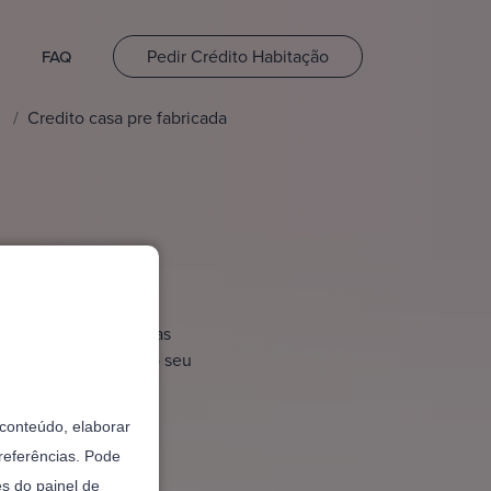
Pedir Crédito Habitação
FAQ
Credito casa pre fabricada
ada
ada, você acessa linhas
vação bancária para o seu
o conteúdo, elaborar
referências. Pode
és do painel de