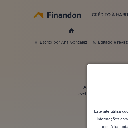
CRÉDITO À HABI
Escrito por
Ana Gonzalez
Editado e revis
Cr
A casa do futuro é ráp
exclusivas para construç
Este site utiliza c
informações esta
aceitá-las tod