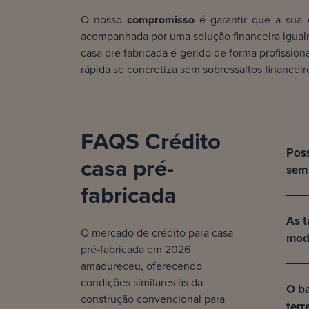
O nosso
compromisso
é garantir que a sua
acompanhada por uma solução financeira igual
casa pre fabricada é gerido de forma profissio
rápida se concretiza sem sobressaltos finance
FAQS Crédito
Poss
casa pré-
sem 
fabricada
As t
O mercado de crédito para casa
mod
pré-fabricada em 2026
amadureceu, oferecendo
condições similares às da
O ba
construção convencional para
terr