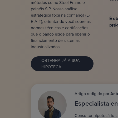
métodos como Steel Frame e
painéis SIP. Nossa análise
estratégica foca na confiança (E-
É ob
E-A-T), orientando você sobre as
pré-
normas técnicas e certificações
que o banco exige para liberar o
financiamento de sistemas
industrializados.
OBTENHA JÁ A SUA
HIPOTECA!
Artigo redigido por
Ant
Especialista e
Consultor hipotecário c