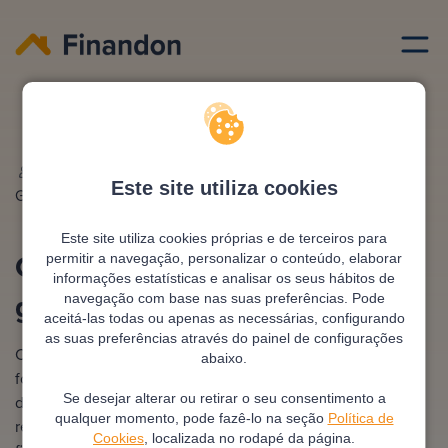
Credito habitacao
Contrato de mutuo com garantia hipotecaria
Escrito por
Ana
Editado e revisto por
António
Este site utiliza cookies
Gonzalez
Pimentel
Este site utiliza cookies próprias e de terceiros para
Contrato de mútuo com
permitir a navegação, personalizar o conteúdo, elaborar
informações estatísticas e analisar os seus hábitos de
garantia hipotecária
navegação com base nas suas preferências. Pode
aceitá-las todas ou apenas as necessárias, configurando
as suas preferências através do painel de configurações
Contrato de mútuo com garantia hipotecária é um acordo
abaixo.
formal em que uma entidade empresta uma quantia de
Se desejar alterar ou retirar o seu consentimento a
dinheiro e o mutuário oferece um imóvel como garantia do
qualquer momento, pode fazê-lo na seção
Política de
reembolso. Este tipo de contrato é comum em
Cookies
, localizada no rodapé da página.