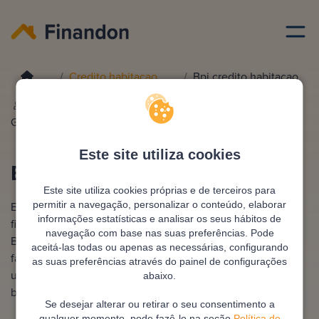
Credito habitacao
Bpi credito habitacao
Escrito por
Ana
Editado e revisto por
António
González
Pimentel
Este site utiliza cookies
BPI Crédito Habitação
Este site utiliza cookies próprias e de terceiros para
permitir a navegação, personalizar o conteúdo, elaborar
El BPI Crédito Habitação é uma das principais soluções de
informações estatísticas e analisar os seus hábitos de
financiamento imobiliário em Portugal, oferecida pelo
navegação com base nas suas preferências. Pode
Banco BPI. Permite adquirir casa, transferir hipoteca ou
aceitá-las todas ou apenas as necessárias, configurando
fazer obras, com várias modalidades e prazos flexíveis. É
as suas preferências através do painel de configurações
uma opção procurada por quem valoriza segurança
abaixo.
bancária e condições estáveis.
Se desejar alterar ou retirar o seu consentimento a
qualquer momento, pode fazê-lo na seção
Política de