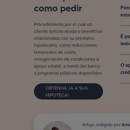
como pedir
Poss
est
Procedimiento por el cual un
cliente solicita ayuda o beneficios
É po
relacionados con su préstamo
imóv
hipotecario, como reducciones
temporales de cuota,
renegociación de condiciones o
O ap
apoyo estatal, a través del banco
créd
o programas públicos disponibles.
OBTENHA JÁ A SUA
HIPOTECA!
Artigo redigido por
Ant