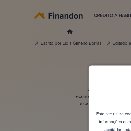
CRÉDITO À HABI
Escrito por
Lidia Gimeno Borrás
Editado e
Apoio 
O apoio crédito habi
económico desafiante. Perm
resposta eficaz para quem
podes desc
Este site utiliza c
informações esta
aceitá-las tod