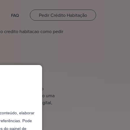
Pedir Crédito Habitação
FAQ
o credito habitacao como pedir
o pedir
 mensais num contexto
 apoios públicos, sendo uma
rocesso simples e digital,
 realidade.
o conteúdo, elaborar
referências. Pode
és do painel de