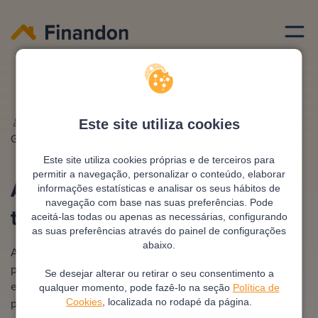
Credito imobiliario
Amortizar credito habitacao taxa fixa
Escrito por
Ana
Editado e revisto por
António
Este site utiliza cookies
Gonzalez
Pimentel
Este site utiliza cookies próprias e de terceiros para
permitir a navegação, personalizar o conteúdo, elaborar
Amortizar crédito habitação
informações estatísticas e analisar os seus hábitos de
navegação com base nas suas preferências. Pode
taxa fixa
aceitá-las todas ou apenas as necessárias, configurando
as suas preferências através do painel de configurações
abaixo.
A amortização antecipada num crédito com taxa fixa
permite reduzir o montante em dívida e diminuir os
Se desejar alterar ou retirar o seu consentimento a
encargos totais com a habitação. Esta operação exige o
qualquer momento, pode fazê-lo na seção
Política de
pagamento de uma comissão bancária específica que é
Cookies
, localizada no rodapé da página.