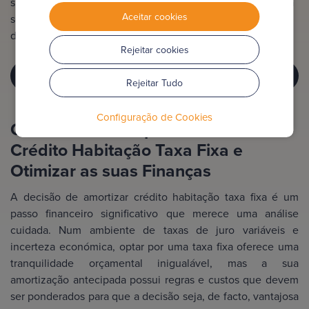
superior à praticada nos contratos com taxa variável. É uma
Aceitar cookies
solução adequada para quem pretende estabilidade e
deseja terminar o empréstimo mais cedo
Rejeitar cookies
QUER AMORTIZAR CRÉDITO HABITAÇÃO?
Rejeitar Tudo
Configuração de Cookies
O Guia Essencial para Amortizar
Crédito Habitação Taxa Fixa e
Otimizar as suas Finanças
A decisão de amortizar crédito habitação taxa fixa é um
passo financeiro significativo que merece uma análise
cuidada. Num ambiente de taxas de juro variáveis e
incerteza económica, optar por uma taxa fixa oferece uma
tranquilidade orçamental inigualável, mas a sua
amortização antecipada possui regras e custos que devem
ser ponderados para que a decisão seja, de facto, vantajosa