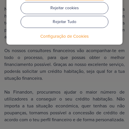
Rejeitar cookies
Na Finandon, tornamos possível a concessão de créditos
habitação de forma fácil e personalizada. Trabalhamos com
Rejeitar Tudo
tecnologia de ponta para que os nossos utilizadores
possam conseguir o crédito habitação que procuram
Configuração de Cookies
através da nossa plataforma, sem perdas de tempo.
Os nossos consultores financeiros vão acompanhar-te em
todo o processo, para que possas obter o melhor
financiamento possível. Graças ao nosso excelente serviço,
poderás solicitar um crédito habitação, seja qual for a tua
situação financeira.
Na Finandon, procuramos ajudar o maior número de
utilizadores a conseguir o seu crédito habitação. Não
importa a tua situação económica, quer tenhas ou não
poupanças, tornamos possível a concessão de crédito de
acordo com o teu perfil financeiro e de forma personalizada.