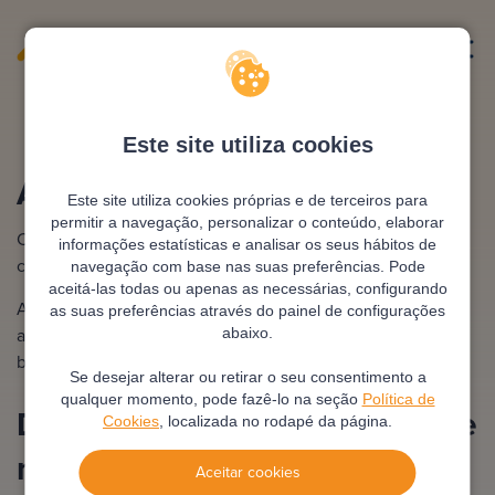
Amortizacao credito
Este site utiliza cookies
Amortização Crédito
Este site utiliza cookies próprias e de terceiros para
permitir a navegação, personalizar o conteúdo, elaborar
Calculo amortização
Amortização terrenos
informações estatísticas e analisar os seus hábitos de
crédito
habitação
navegação com base nas suas preferências. Pode
aceitá-las todas ou apenas as necessárias, configurando
Antecipação total
Amortizar crédito
as suas preferências através do painel de configurações
amortização habitação
automóvel
abaixo.
banco
Se desejar alterar ou retirar o seu consentimento a
qualquer momento, pode fazê-lo na seção
Política de
Descobre o financiamento que
Cookies
, localizada no rodapé da página.
mais te convém
Aceitar cookies