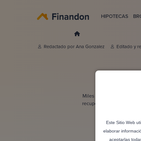
HIPOTECAS
BR
Redactado por
Ana Gonzalez
Editado y r
Reclam
Miles de personas en Espa
recuperar lo que pagaste d
Este Sitio Web ut
elaborar informaci
aceptarlas toda