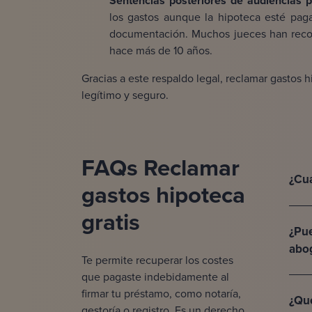
Sentencias posteriores de audiencias pr
los gastos aunque la hipoteca esté pa
documentación. Muchos jueces han reco
hace más de 10 años.
Gracias a este respaldo legal, reclamar gastos 
legítimo y seguro.
FAQs Reclamar
¿Cuá
gastos hipoteca
gratis
¿Pue
abo
Te permite recuperar los costes
que pagaste indebidamente al
firmar tu préstamo, como notaría,
¿Qué
gestoría o registro. Es un derecho