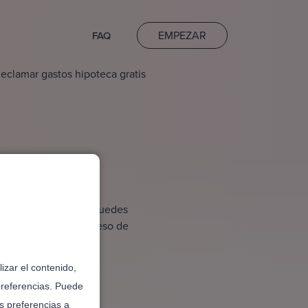
EMPEZAR
FAQ
eclamar gastos hipoteca gratis
 gratis
cientes sentencias, puedes
estionan todo el proceso de
izar el contenido,
preferencias. Puede
s preferencias a