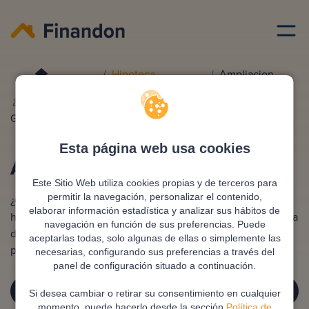
Hipoteca
Ampliacion
Redactado por
Ana
Editado y revisado por
Eva
Gonzalez
Rampani
Esta página web usa cookies
Ampliación de hipoteca
Este Sitio Web utiliza cookies propias y de terceros para
permitir la navegación, personalizar el contenido,
¿Quieres cambiar las condiciones de tu préstamo
elaborar información estadística y analizar sus hábitos de
hipotecario? Realiza la ampliación de tu hipoteca con ayuda
navegación en función de sus preferencias. Puede
de un Broker Experto y consigue las mejores condiciones
aceptarlas todas, solo algunas de ellas o simplemente las
para ti con ayuda de expertos.
necesarias, configurando sus preferencias a través del
panel de configuración situado a continuación.
¡SOLICITA TU ASESORÍA GRATUITA!
Si desea cambiar o retirar su consentimiento en cualquier
momento, puede hacerlo desde la sección
Política de