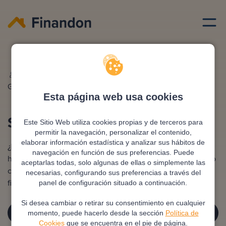
Seguros
Vida hipoteca
Redactado por
Ana
Editado y revisado por
Eva
Gonzalez
Rampani
Esta página web usa cookies
Seguro de vida hipoteca
Este Sitio Web utiliza cookies propias y de terceros para
permitir la navegación, personalizar el contenido,
elaborar información estadística y analizar sus hábitos de
¿Estás pensando contratar un seguro de vida para tu
navegación en función de sus preferencias. Puede
hipoteca? ¿Es obligatorio? Descubre cómo funciona, cuánto
aceptarlas todas, solo algunas de ellas o simplemente las
cuesta y si realmente se adapta a tus necesidades
necesarias, configurando sus preferencias a través del
financieras y, ¡Toma la mejor decisión!
panel de configuración situado a continuación.
Si desea cambiar o retirar su consentimiento en cualquier
¡SOLICITA TU ASESORÍA GRATUITA!
momento, puede hacerlo desde la sección
Política de
Cookies
que se encuentra en el pie de página.