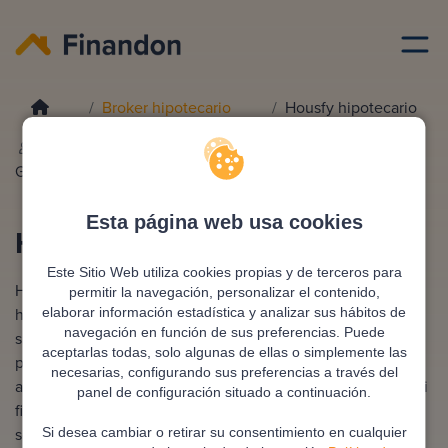
Broker hipotecario
Housfy hipotecario
Redactado por
Ana
Editado y revisado por
Eva
Gonzalez
Rampani
Esta página web usa cookies
Housfy broker hipotecario
Este Sitio Web utiliza cookies propias y de terceros para
Housfy broker hipotecario te ayuda a conseguir la mejor
permitir la navegación, personalizar el contenido,
hipoteca negociando directamente con más de 20 bancos,
elaborar información estadística y analizar sus hábitos de
navegación en función de sus preferencias. Puede
sin coste inicial y con acompañamiento personalizado. El
aceptarlas todas, solo algunas de ellas o simplemente las
proceso es 100 % online, rápido y transparente: desde el
necesarias, configurando sus preferencias a través del
análisis financiero hasta la firma del préstamo. Solo pagas si
panel de configuración situado a continuación.
finalmente firmas la hipoteca, garantizando un servicio
seguro, eficiente y sin compromiso
Si desea cambiar o retirar su consentimiento en cualquier