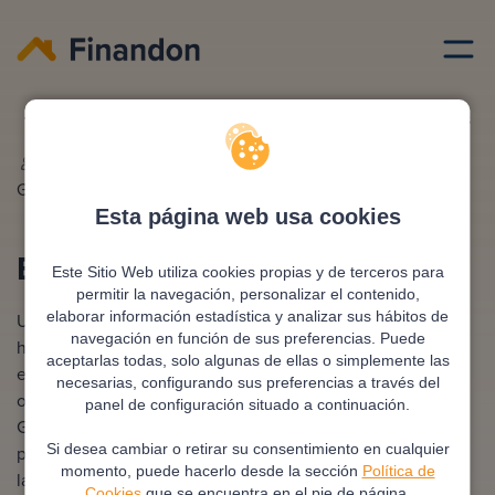
Broker hipotecario
Broker hipotecario asturias
Redactado por
Ana
Editado y revisado por
Eva
Gonzalez
Rampani
Esta página web usa cookies
Broker hipotecario Asturias
Este Sitio Web utiliza cookies propias y de terceros para
permitir la navegación, personalizar el contenido,
elaborar información estadística y analizar sus hábitos de
Un broker hipotecario en Asturias te ayuda a encontrar la
navegación en función de sus preferencias. Puede
hipoteca más adecuada según tus necesidades y situación
aceptarlas todas, solo algunas de ellas o simplemente las
económica. Se encarga de comparar distintas entidades y
necesarias, configurando sus preferencias a través del
ofertas bancarias para ofrecerte mejores condiciones.
panel de configuración situado a continuación.
Gracias a su conocimiento del mercado, simplifica el
Si desea cambiar o retirar su consentimiento en cualquier
proceso y mejora tus opciones de obtener financiación en
momento, puede hacerlo desde la sección
Política de
la zona.
Cookies
que se encuentra en el pie de página.