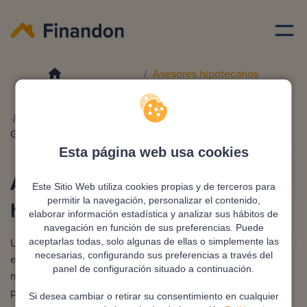
Asesores hipotecarios
Asesores creditos hipotecarios
Redactado por
Ana
Editado y revisado por
Eva
Gonzalez
Rampani
Esta página web usa cookies
Asesores de créditos
Este Sitio Web utiliza cookies propias y de terceros para
permitir la navegación, personalizar el contenido,
hipotecarios
elaborar información estadística y analizar sus hábitos de
navegación en función de sus preferencias. Puede
Un asesor de créditos hipotecarios es un profesional
aceptarlas todas, solo algunas de ellas o simplemente las
necesarias, configurando sus preferencias a través del
especializado en ayudarte a conseguir la hipoteca que
panel de configuración situado a continuación.
mejor se adapta a tu perfil económico y necesidades
personales. A diferencia de los bancos, que solo ofrecen
Si desea cambiar o retirar su consentimiento en cualquier