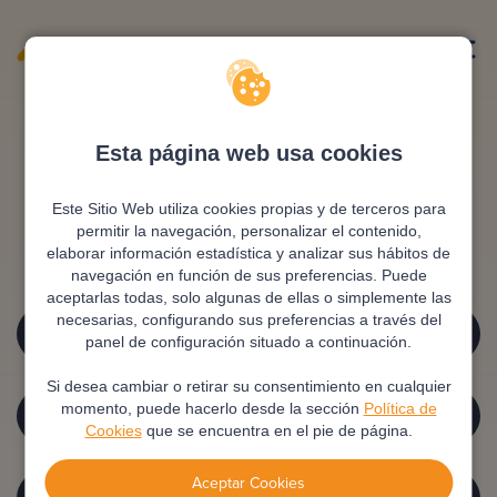
Esta página web usa cookies
Home.not_found.title
Este Sitio Web utiliza cookies propias y de terceros para
permitir la navegación, personalizar el contenido,
elaborar información estadística y analizar sus hábitos de
Home.not_found.desc
navegación en función de sus preferencias. Puede
aceptarlas todas, solo algunas de ellas o simplemente las
HOME.NOT_FOUND.BTTN1
necesarias, configurando sus preferencias a través del
panel de configuración situado a continuación.
Si desea cambiar o retirar su consentimiento en cualquier
HOME.NOT_FOUND.BTTN2
momento, puede hacerlo desde la sección
Política de
Cookies
que se encuentra en el pie de página.
Aceptar Cookies
HOME.NOT_FOUND.BTTN3