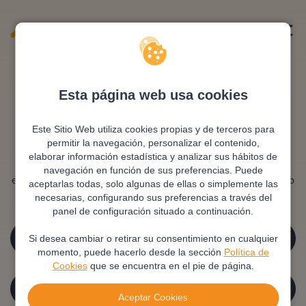
Esta página web usa cookies
Vaya, algo no ha ido bien...
Este Sitio Web utiliza cookies propias y de terceros para
permitir la navegación, personalizar el contenido,
elaborar información estadística y analizar sus hábitos de
Parece que algo salió mal y no hemos podido encontrar
navegación en función de sus preferencias. Puede
esta página. Déjanos ayudarte a volver o ponte en contacto
aceptarlas todas, solo algunas de ellas o simplemente las
con nosotros si lo necesitas.
necesarias, configurando sus preferencias a través del
panel de configuración situado a continuación.
VOLVER A INICIO
Si desea cambiar o retirar su consentimiento en cualquier
momento, puede hacerlo desde la sección
Política de
Cookies
que se encuentra en el pie de página.
PREGUNTAS FRECUENTES
Aceptar Cookies