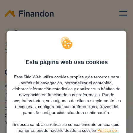
Hipoteca
Costes hipoteca
Redactado por
Ana
Editado y revisado por
Eva
Gonzalez
Rampani
Esta página web usa cookies
Costes de una Hipoteca
Este Sitio Web utiliza cookies propias y de terceros para
permitir la navegación, personalizar el contenido,
Al contratar una hipoteca, es fundamental entender todos
elaborar información estadística y analizar sus hábitos de
los costes asociados: tasación, notaría, registro y
navegación en función de sus preferencias. Puede
comisiones, entre otros. Aunque gran parte los asume la
aceptarlas todas, solo algunas de ellas o simplemente las
necesarias, configurando sus preferencias a través del
entidad financiera, algunos siguen siendo responsabilidad
panel de configuración situado a continuación.
del comprador. Estar bien informado ayuda a planificar
mejor la operación.
Si desea cambiar o retirar su consentimiento en cualquier
momento, puede hacerlo desde la sección
Política de