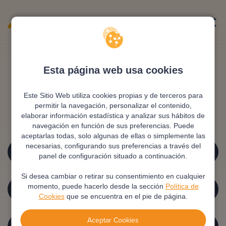
Esta página web usa cookies
Home.not_found.title
Este Sitio Web utiliza cookies propias y de terceros para
permitir la navegación, personalizar el contenido,
elaborar información estadística y analizar sus hábitos de
Home.not_found.desc
navegación en función de sus preferencias. Puede
aceptarlas todas, solo algunas de ellas o simplemente las
necesarias, configurando sus preferencias a través del
HOME.NOT_FOUND.BTTN1
panel de configuración situado a continuación.
Si desea cambiar o retirar su consentimiento en cualquier
HOME.NOT_FOUND.BTTN2
momento, puede hacerlo desde la sección
Política de
Cookies
que se encuentra en el pie de página.
Aceptar Cookies
HOME.NOT_FOUND.BTTN3