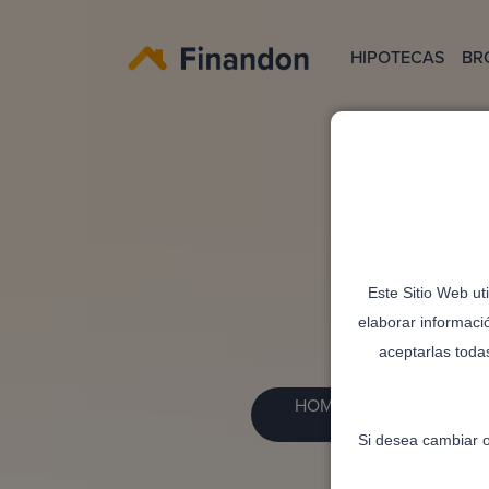
HIPOTECAS
BR
Este Sitio Web ut
elaborar informaci
aceptarlas toda
HOME.NOT_FOUND.BTT
Si desea cambiar o