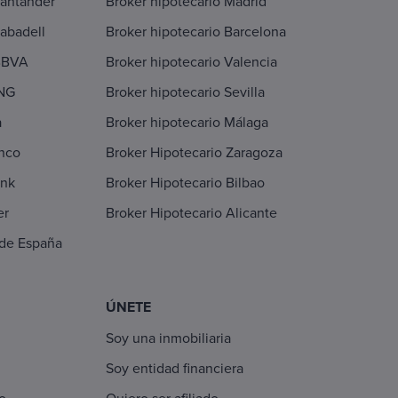
Santander
Broker hipotecario Madrid
abadell
Broker hipotecario Barcelona
BBVA
Broker hipotecario Valencia
ING
Broker hipotecario Sevilla
a
Broker hipotecario Málaga
nco
Broker Hipotecario Zaragoza
ank
Broker Hipotecario Bilbao
er
Broker Hipotecario Alicante
 de España
ÚNETE
Soy una inmobiliaria
Soy entidad financiera
io
Quiero ser afiliado