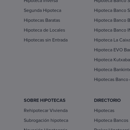
Hipoteca Inversa
Hipoteca Banco 
Segunda Hipoteca
Hipoteca Banco S
Hipotecas Baratas
Hipoteca Banco 
Hipoteca de Locales
Hipoteca Banco 
Hipotecas sin Entrada
Hipoteca La Caix
Hipoteca EVO Ba
Hipoteca Kutxab
Hipoteca Bankint
Hipotecas Banco
SOBRE HIPOTECAS
DIRECTORIO
Rehipotecar Vivienda
Hipotecas
Subrogación hipoteca
Hipoteca Bancos
Novación Hipotecaria
Broker Hipotecar