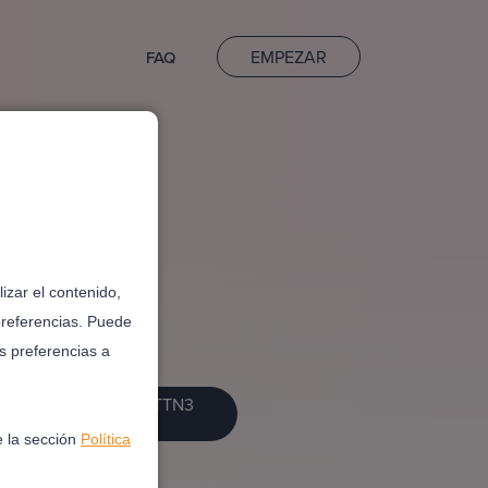
EMPEZAR
FAQ
izar el contenido,
preferencias. Puede
s preferencias a
OME.NOT_FOUND.BTTN3
e la sección
Política