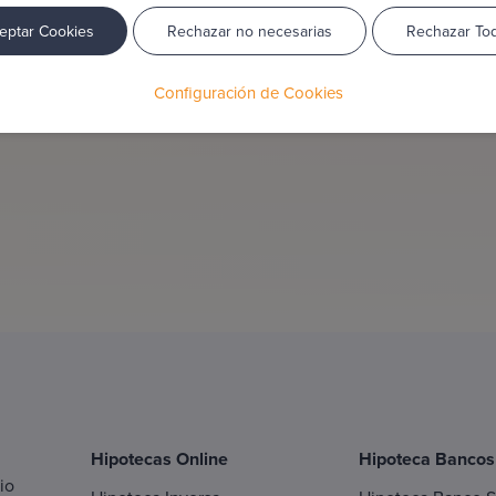
eptar Cookies
Rechazar no necesarias
Rechazar To
Configuración de Cookies
Hipotecas Online
Hipoteca Bancos
io