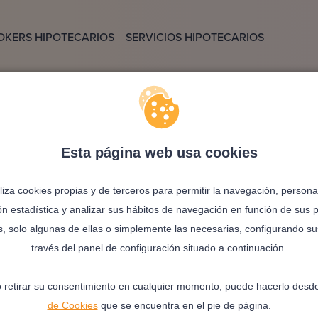
OKERS HIPOTECARIOS
SERVICIOS HIPOTECARIOS
Esta página web usa cookies
Home.not_found.title
iliza cookies propias y de terceros para permitir la navegación, personal
ón estadística y analizar sus hábitos de navegación en función de sus 
Home.not_found.desc
s, solo algunas de ellas o simplemente las necesarias, configurando su
través del panel de configuración situado a continuación.
N1
HOME.NOT_FOUND.BTTN2
H
 retirar su consentimiento en cualquier momento, puede hacerlo desd
de Cookies
que se encuentra en el pie de página.