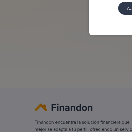
Ac
Finandon encuentra la solución financiera que
mejor se adapta a tu perfil, ofreciendo un servic