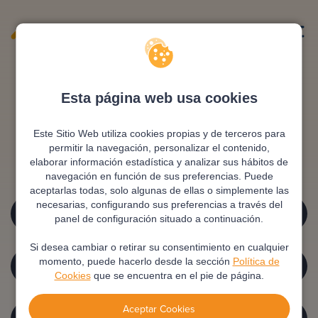
Esta página web usa cookies
Home.not_found.title
Este Sitio Web utiliza cookies propias y de terceros para
permitir la navegación, personalizar el contenido,
elaborar información estadística y analizar sus hábitos de
Home.not_found.desc
navegación en función de sus preferencias. Puede
aceptarlas todas, solo algunas de ellas o simplemente las
HOME.NOT_FOUND.BTTN1
necesarias, configurando sus preferencias a través del
panel de configuración situado a continuación.
Si desea cambiar o retirar su consentimiento en cualquier
HOME.NOT_FOUND.BTTN2
momento, puede hacerlo desde la sección
Política de
Cookies
que se encuentra en el pie de página.
Aceptar Cookies
HOME.NOT_FOUND.BTTN3